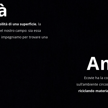
à
ilità di una superficie
, la
nel nostro campo
: sia essa
 ci impegniamo per trovare una
A
Ecovie ha la c
sull’ambiente circo
riciclando materia