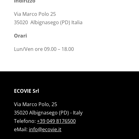
Indirizzo
Via Marco Polo 25
35020 Albignasego (PD) Italia
Orari
Lun/Ven ore 09.00 – 18.00
ECOVIE Srl
Via Marco Polo, 25
35020 Albignasego (PD) - Italy
Telefono:
+39 049 8176500
eMail:
info@ecovie.it