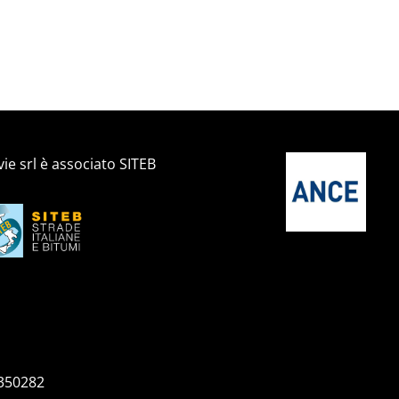
ie srl è associato SITEB
4350282