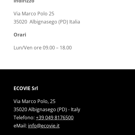
Indirizzo
Via Marco Polo 25
35020 Albignasego (PD) Italia
Orari
Lun/Ven ore 09.00 – 18.00
ECOVIE Srl
Via Marco Polo, 25
35020 Albignasego (PD) - Italy
Telefono:
+39 049 8176500
eMail:
info@ecovie.it