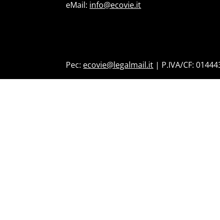
eMail:
info@ecovie.it
Pec:
ecovie@legalmail.it
| P.IVA/CF: 0144