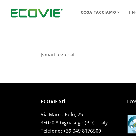
COSA FACCIAMO
I N
[smart_cv_chat]
ECOVIE Srl
Ecov
Via Marco Polo, 25
35020 Albignasego (PD) - Italy
Telefono:
+39 049 8176500